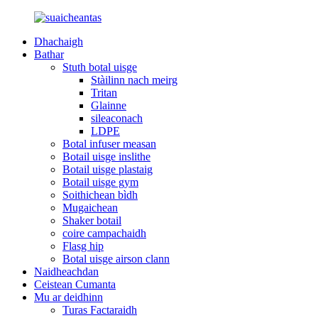
Dhachaigh
Bathar
Stuth botal uisge
Stàilinn nach meirg
Tritan
Glainne
sileaconach
LDPE
Botal infuser measan
Botail uisge inslithe
Botail uisge plastaig
Botail uisge gym
Soithichean bìdh
Mugaichean
Shaker botail
coire campachaidh
Flasg hip
Botal uisge airson clann
Naidheachdan
Ceistean Cumanta
Mu ar deidhinn
Turas Factaraidh