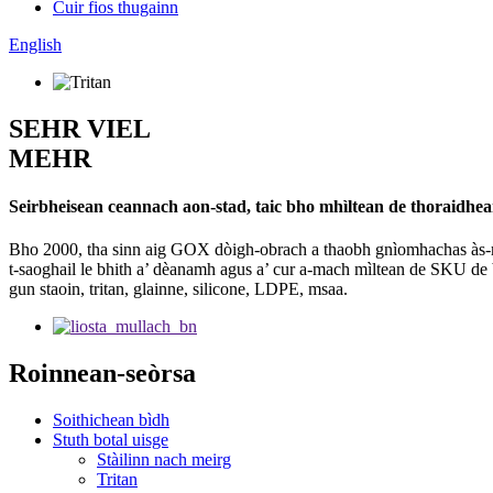
Cuir fios thugainn
English
SEHR VIEL
MEHR
Seirbheisean ceannach aon-stad, taic bho mhìltean de thoraidhe
Bho 2000, tha sinn aig GOX dòigh-obrach a thaobh gnìomhachas às-mha
t-saoghail le bhith a’ dèanamh agus a’ cur a-mach mìltean de SKU de b
gun staoin, tritan, glainne, silicone, LDPE, msaa.
Roinnean-seòrsa
Soithichean bìdh
Stuth botal uisge
Stàilinn nach meirg
Tritan