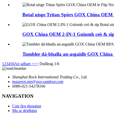
Botal uisge Tritan Spòrs GOX China OEM l
GOX China OEM 2-IN-1 Gnìomh ceò & sip B
Tumbler dà-bhalla an-asgaidh GOX China 
1
2
3
4
5
6
Air adhart >
>>
Duilleag 1/6
Shanghai Rock International Trading Co., Ltd.
maureen.tan@gox-outdoor.com
0086-021-54278166
NAVIGATION
Cuir fios thugainn
Mu ar deidhinn