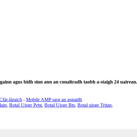
ugainn agus bidh sinn ann an conaltradh taobh a-staigh 24 uairean
Clàr-làraich
-
Mobile AMP saor an asgaidh
lain
,
Botal Uisge Petg
,
Botal Uisge Bts
,
Botal uisge Tritan
,