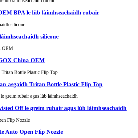
OEM BPA le lùb làimhseachaidh rubair
àimhseachaidh silicone
oof GOX China OEM
sgaidh Tritan Bottle Plastic Flip Top
ted Off le greim rubair agus lùb làimhseachaidh
e Auto Open Flip Nozzle