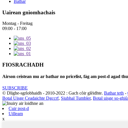
Bathar
Uairean gnìomhachais
Montag - Freitag
09:00 - 17:00
FIOSRACHADH
Airson ceistean mu ar bathar no pricelist, fàg am post-d agad th
SUBSCRIBE
© Dlighe-sgrìobhaidh - 2010-2022 : Gach còir glèidhte.
Bathar teth
-
Botal Uisge Ceadaichte Dgccrf
,
Siubhal Tumbler
,
Botal uisge so-ghiù
Cuir post-d
Uilleam
x