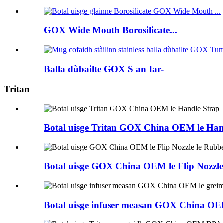
GOX Wide Mouth Borosilicate...
Balla dùbailte GOX S an Iar-
Tritan
Botal uisge Tritan GOX China OEM le Han
Botal uisge GOX China OEM le Flip Nozzle
Botal uisge infuser measan GOX China OE