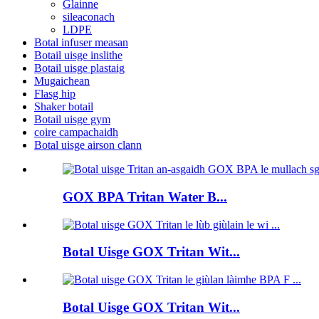
Glainne
sileaconach
LDPE
Botal infuser measan
Botail uisge inslithe
Botail uisge plastaig
Mugaichean
Flasg hip
Shaker botail
Botail uisge gym
coire campachaidh
Botal uisge airson clann
GOX BPA Tritan Water B...
Botal Uisge GOX Tritan Wit...
Botal Uisge GOX Tritan Wit...