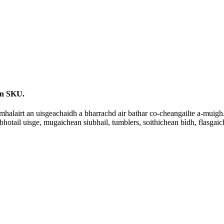
an SKU.
lairt an uisgeachaidh a bharrachd air bathar co-cheangailte a-muigh.B
hotail uisge, mugaichean siubhail, tumblers, soithichean bìdh, flasgaic