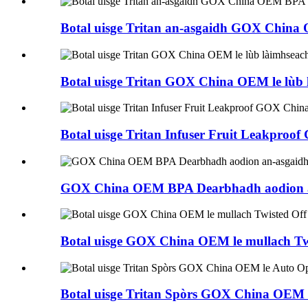
Botal uisge Tritan an-asgaidh GOX China 
Botal uisge Tritan GOX China OEM le lùb l
Botal uisge Tritan Infuser Fruit Leakpr
GOX China OEM BPA Dearbhadh aodion an-a
Botal uisge GOX China OEM le mullach Twis
Botal uisge Tritan Spòrs GOX China OEM l