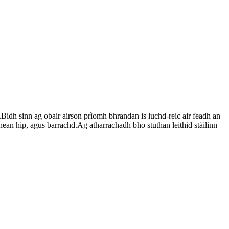
idh sinn ag obair airson prìomh bhrandan is luchd-reic air feadh an
hean hip, agus barrachd.Ag atharrachadh bho stuthan leithid stàilinn