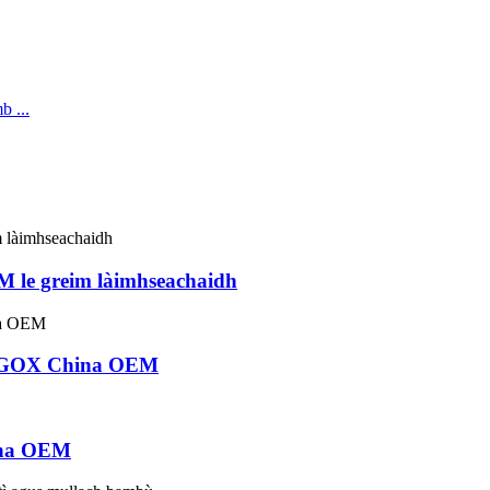
M le greim làimhseachaidh
oof GOX China OEM
ina OEM