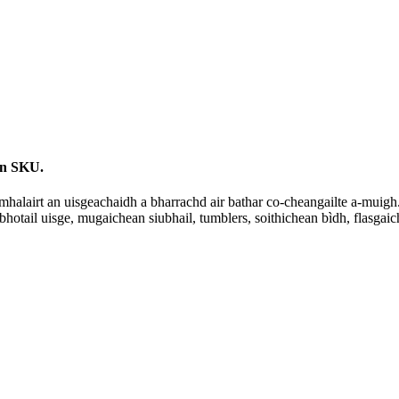
an SKU.
lairt an uisgeachaidh a bharrachd air bathar co-cheangailte a-muigh.B
hotail uisge, mugaichean siubhail, tumblers, soithichean bìdh, flasgaic