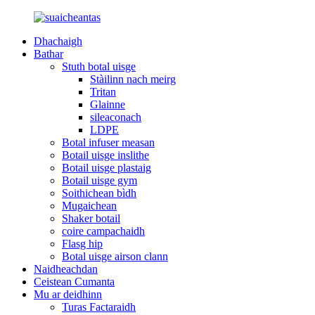
Dhachaigh
Bathar
Stuth botal uisge
Stàilinn nach meirg
Tritan
Glainne
sileaconach
LDPE
Botal infuser measan
Botail uisge inslithe
Botail uisge plastaig
Botail uisge gym
Soithichean bìdh
Mugaichean
Shaker botail
coire campachaidh
Flasg hip
Botal uisge airson clann
Naidheachdan
Ceistean Cumanta
Mu ar deidhinn
Turas Factaraidh