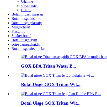
Glainne
sileaconach
LDPE
Botal infuser measan
Botail uisge inslithe
Botail uisge plastaig
Mugaichean
Flasg hip
Shaker botail
Botail uisge gym
coire campachaidh
Botal uisge airson clann
GOX BPA Tritan Water B...
Botal Uisge GOX Tritan Wit...
Botal Uisge GOX Tritan Wit...