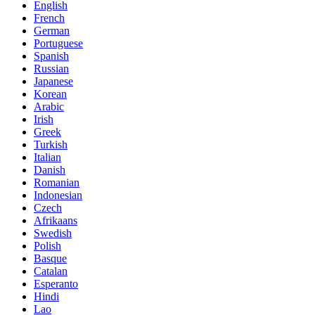
English
French
German
Portuguese
Spanish
Russian
Japanese
Korean
Arabic
Irish
Greek
Turkish
Italian
Danish
Romanian
Indonesian
Czech
Afrikaans
Swedish
Polish
Basque
Catalan
Esperanto
Hindi
Lao