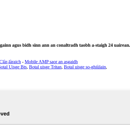
ugainn agus bidh sinn ann an conaltradh taobh a-staigh 24 uairean
Clàr-làraich
-
Mobile AMP saor an asgaidh
otal Uisge Bts
,
Botal uisge Tritan
,
Botal uisge so-ghiùlain
,