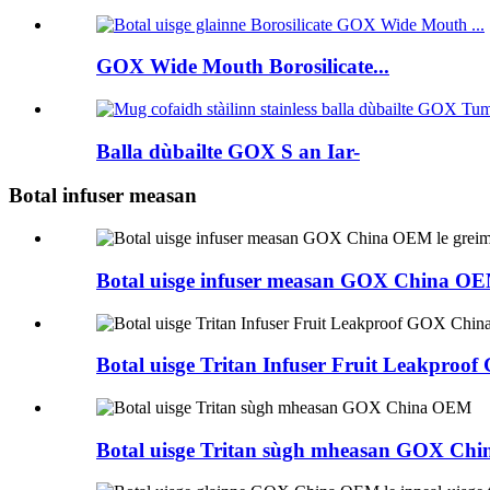
GOX Wide Mouth Borosilicate...
Balla dùbailte GOX S an Iar-
Botal infuser measan
Botal uisge infuser measan GOX China OE
Botal uisge Tritan Infuser Fruit Leakpr
Botal uisge Tritan sùgh mheasan GOX Ch