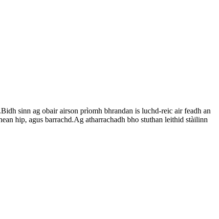
idh sinn ag obair airson prìomh bhrandan is luchd-reic air feadh an
hean hip, agus barrachd.Ag atharrachadh bho stuthan leithid stàilinn