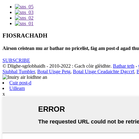
FIOSRACHADH
Airson ceistean mu ar bathar no pricelist, fàg am post-d agad th
SUBSCRIBE
© Dlighe-sgrìobhaidh - 2010-2022 : Gach còir glèidhte.
Bathar teth
-
Siubhal Tumbler
,
Botal Uisge Petg
,
Botal Uisge Ceadaichte Dgccrf
,
B
Cuir post-d
Uilleam
x