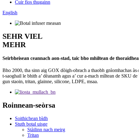
Cuir fios thugainn
English
SEHR VIEL
MEHR
Seirbheisean ceannach aon-stad, taic bho mhìltean de thoraidhe
Bho 2000, tha sinn aig GOX dòigh-obrach a thaobh gnìomhachas às-mha
t-saoghail le bhith a’ dèanamh agus a’ cur a-mach mìltean de SKU de b
gun staoin, tritan, glainne, silicone, LDPE, msaa.
Roinnean-seòrsa
Soithichean bìdh
Stuth botal uisge
Stàilinn nach meirg
Tritan